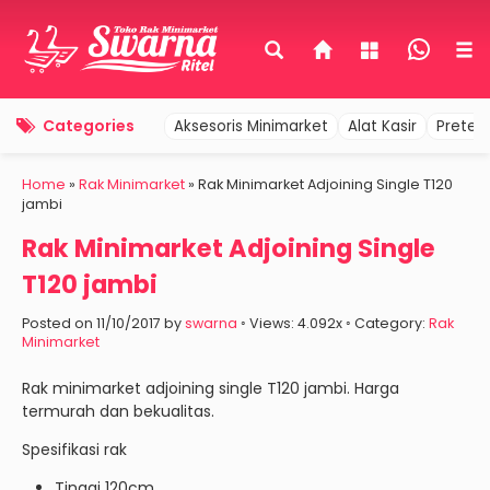
Categories
Aksesoris Minimarket
Alat Kasir
Pretel
Home
»
Rak Minimarket
»
Rak Minimarket Adjoining Single T120
jambi
Rak Minimarket Adjoining Single
T120 jambi
Posted on 11/10/2017 by
swarna
◦ Views: 4.092x ◦ Category:
Rak
Minimarket
Rak minimarket adjoining single T120 jambi. Harga
termurah dan bekualitas.
Spesifikasi rak
Tinggi 120cm