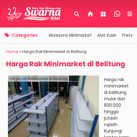
Categories
Aksesoris Minimarket
Alat Kasir
Pretel
Home
»
Harga Rak Minimarket di Belitung
Harga Rak Minimarket di Belitung
Harga rak minimarket di belitung
Harga rak
minimarket
di belitung
mulai dari
830.000
hingga
jutaan
rupiah.
Kunjungi