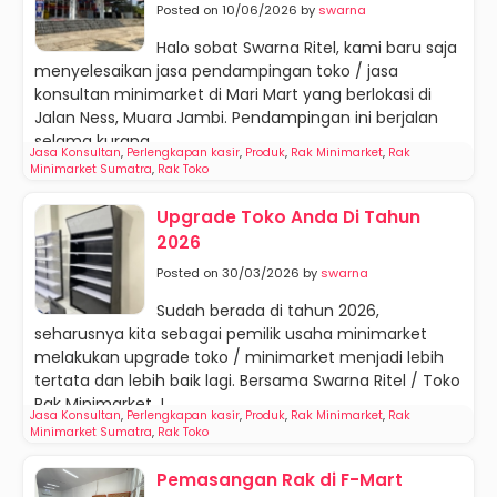
Posted on 10/06/2026 by
swarna
Halo sobat Swarna Ritel, kami baru saja
menyelesaikan jasa pendampingan toko / jasa
konsultan minimarket di Mari Mart yang berlokasi di
Jalan Ness, Muara Jambi. Pendampingan ini berjalan
selama kurang...
Jasa Konsultan
,
Perlengkapan kasir
,
Produk
,
Rak Minimarket
,
Rak
Minimarket Sumatra
,
Rak Toko
Upgrade Toko Anda Di Tahun
2026
Posted on 30/03/2026 by
swarna
Sudah berada di tahun 2026,
seharusnya kita sebagai pemilik usaha minimarket
melakukan upgrade toko / minimarket menjadi lebih
tertata dan lebih baik lagi. Bersama Swarna Ritel / Toko
Rak Minimarket J...
Jasa Konsultan
,
Perlengkapan kasir
,
Produk
,
Rak Minimarket
,
Rak
Minimarket Sumatra
,
Rak Toko
Pemasangan Rak di F-Mart