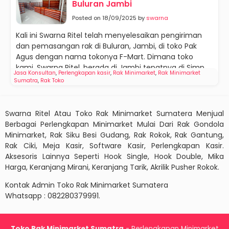
Buluran Jambi
Posted on 18/09/2025 by
swarna
Kali ini Swarna Ritel telah menyelesaikan pengiriman
dan pemasangan rak di Buluran, Jambi, di toko Pak
Agus dengan nama tokonya F-Mart. Dimana toko
kami, Swarna Ritel, berada di Jambi tepatnya di Simp...
Jasa Konsultan
,
Perlengkapan kasir
,
Rak Minimarket
,
Rak Minimarket
Sumatra
,
Rak Toko
Swarna Ritel Atau Toko Rak Minimarket Sumatera Menjual
Berbagai Perlengkapan Minimarket Mulai Dari Rak Gondola
Minimarket, Rak Siku Besi Gudang, Rak Rokok, Rak Gantung,
Rak Ciki, Meja Kasir, Software Kasir, Perlengkapan Kasir.
Aksesoris Lainnya Seperti Hook Single, Hook Double, Mika
Harga, Keranjang Mirani, Keranjang Tarik, Akrilik Pusher Rokok.
Kontak Admin Toko Rak Minimarket Sumatera
Whatsapp : 082280379991.
Toko Rak Minimarket Sumatra
- Perlengkapan Minimarket