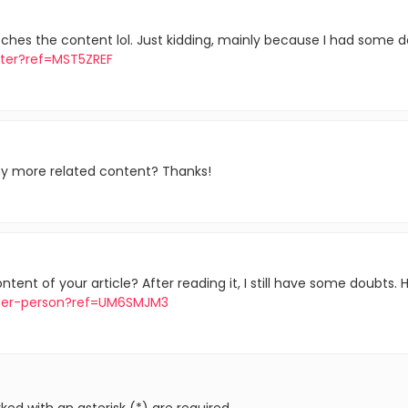
matches the content lol. Just kidding, mainly because I had some d
ster?ref=MST5ZREF
any more related content? Thanks!
ent of your article? After reading it, I still have some doubts.
ister-person?ref=UM6SMJM3
ked with an asterisk (*) are required.