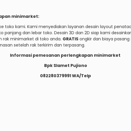
apan minimarket:
e toko kami. Kami menyediakan layanan desain layout penataan
panjang dan lebar toko. Desain 3D dan 2D siap kami desainka
 rak minimarket di toko anda.
GRATIS
ongkir dan biaya pasang 
nasan setelah rak terkirim dan terpasang.
Informasi pemesanan perlengkapan minimarket
Bpk Slamet Pujiono
082280379991 WA/Telp