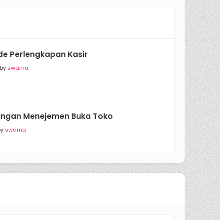
e Perlengkapan Kasir
 by
swarna
ngan Menejemen Buka Toko
by
swarna