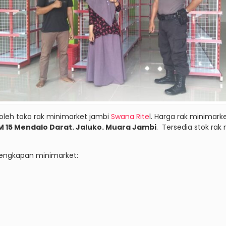
 oleh toko rak minimarket jambi
Swana Rite
l. Harga rak minimark
KM 15 Mendalo Darat. Jaluko. Muara Jambi
. Tersedia stok ra
lengkapan minimarket: