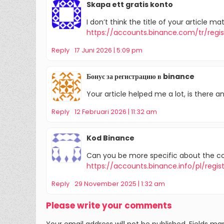
Skapa ett gratis konto
I don’t think the title of your article 
https://accounts.binance.com/tr/regi
Reply
17 Juni 2026 | 5:09 pm
Бонус за регистрацию в binance
Your article helped me a lot, is there 
Reply
12 Februari 2026 | 11:32 am
Kod Binance
Can you be more specific about the cont
https://accounts.binance.info/pl/reg
Reply
29 November 2025 | 1:32 am
Please write your comments
Your email address will not be published. Fields mar