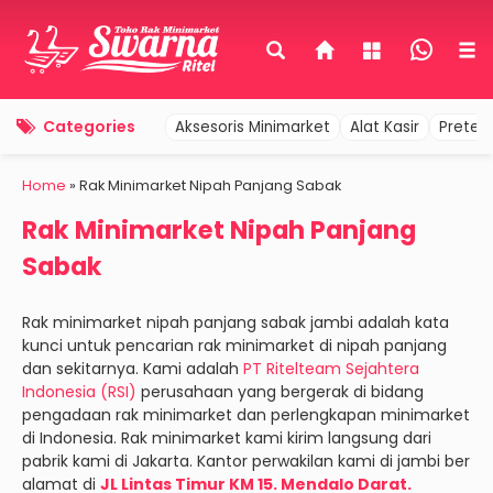
Categories
Aksesoris Minimarket
Alat Kasir
Pretel
Home
»
Rak Minimarket Nipah Panjang Sabak
Rak Minimarket Nipah Panjang
Sabak
Rak minimarket nipah panjang sabak jambi adalah kata
kunci untuk pencarian rak minimarket di nipah panjang
dan sekitarnya. Kami adalah
PT Ritelteam Sejahtera
Indonesia (RSI)
perusahaan yang bergerak di bidang
pengadaan rak minimarket dan perlengkapan minimarket
di Indonesia. Rak minimarket kami kirim langsung dari
pabrik kami di Jakarta. Kantor perwakilan kami di jambi ber
alamat di
JL Lintas Timur KM 15. Mendalo Darat.