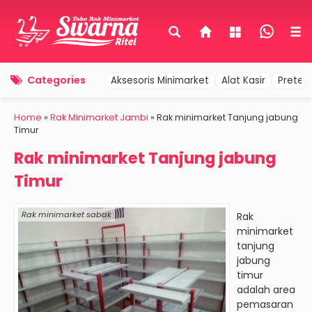
Categories
Aksesoris Minimarket
Alat Kasir
Pretel
Home
»
Rak Minimarket Jambi
»
Rak minimarket Tanjung jabung
Timur
Rak minimarket Tanjung jabung
Timur
Rak minimarket sabak
Rak
minimarket
tanjung
jabung
timur
adalah area
pemasaran