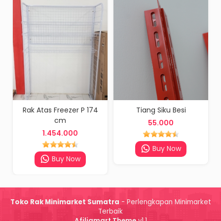
Rak Atas Freezer P 174
Tiang Siku Besi
cm
55.000
1.454.000
Buy Now
Buy Now
Toko Rak Minimarket Sumatra
- Perlengkapan Minimarket
Terbaik
Afiliamart Theme
v1.1