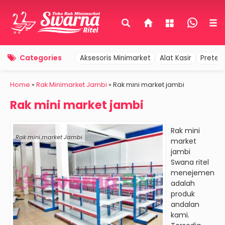
Categories
Aksesoris Minimarket
Alat Kasir
Pretel
Home
»
Rak Minimarket Jambi
»
Rak mini market jambi
Rak mini market jambi
Rak mini
Rak mini market Jambi
market
jambi
Swana ritel
menejemen
adalah
produk
andalan
kami.