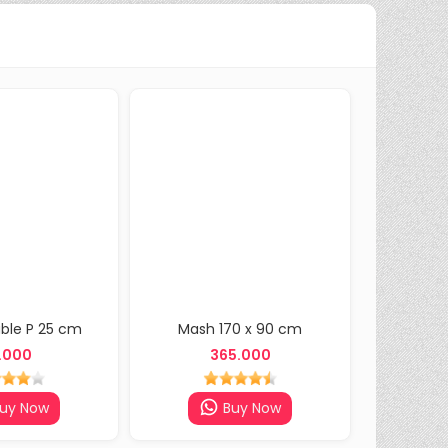
ble P 25 cm
Mash 170 x 90 cm
Shelvi
.000
365.000
uy Now
Buy Now