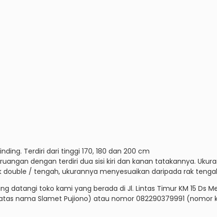
ding. Terdiri dari tinggi 170, 180 dan 200 cm
angan dengan terdiri dua sisi kiri dan kanan tatakannya. Ukuran
 double / tengah, ukurannya menyesuaikan daripada rak tenga
g datangi toko kami yang berada di Jl. Lintas Timur KM 15 Ds 
as nama Slamet Pujiono) atau nomor 082290379991 (nomor ka