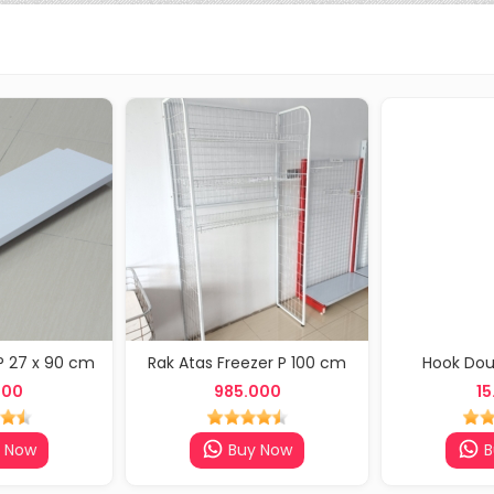
P 27 x 90 cm
Rak Atas Freezer P 100 cm
Hook Dou
000
985.000
15
 Now
Buy Now
B