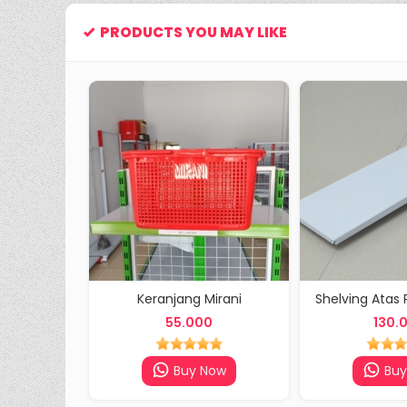
PRODUCTS YOU MAY LIKE
Besi
Keranjang Mirani
Shelving Atas 
0
55.000
130.
ow
Buy Now
Buy