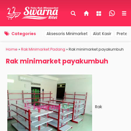
Categories
Aksesoris Minimarket
Alat Kasir
Pretel
Home
»
Rak Minimarket Padang
»
Rak minimarket payakumbuh
Rak minimarket payakumbuh
Rak