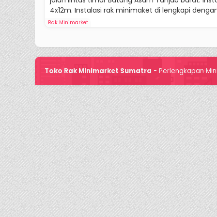
jalan lintas timur Batang Asam Tanjab barat. Inst
4x12m. Instalasi rak minimaket di lengkapi dengan 
Rak Minimarket
Toko Rak Minimarket Sumatra
- Perlengkapan Min