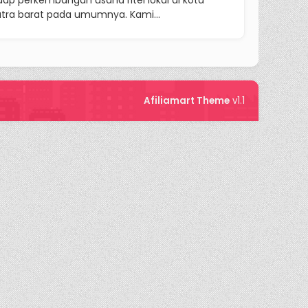
dap perkembangan usaha ritel lokal di kota
ra barat pada umumnya. Kami...
Afiliamart Theme
v1.1