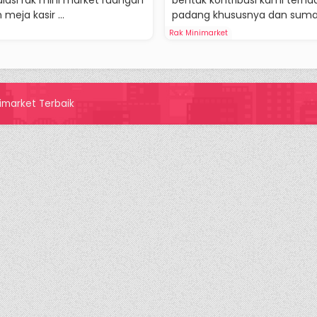
alasi rak mini market ruangan
bentuk kontribusi kami terha
meja kasir ...
padang khususnya dan sumat
Rak Minimarket
imarket Terbaik